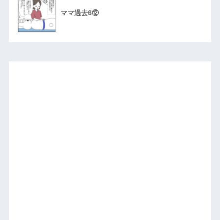
ママ過去6⑫