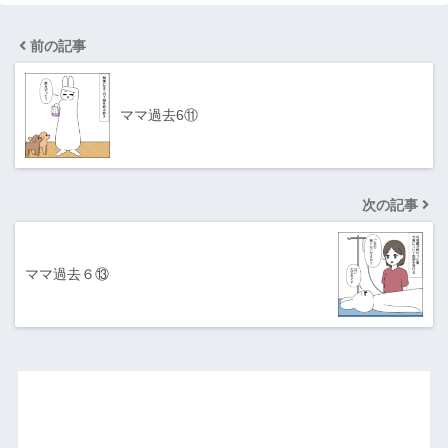
前の記事
ママ過去6⑪
次の記事
ママ過去６⑬