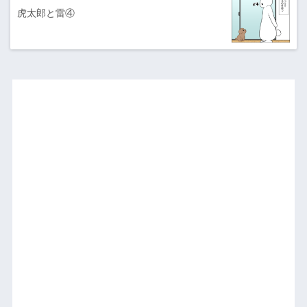
虎太郎と雷④