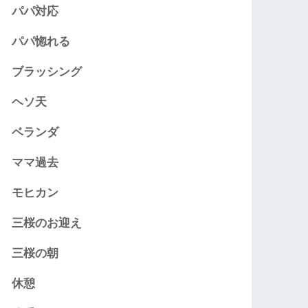
パパ対応
パパ惚れる
ブラッシング
ヘソ天
ベランダ
ママ過去
モヒカン
三桜のお迎え
三桜の朝
休憩