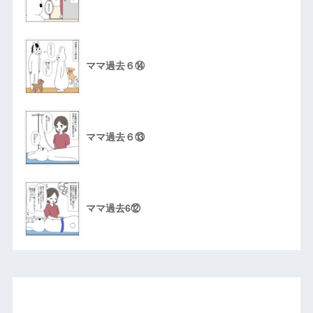
ママ過去６⑭
ママ過去６⑬
ママ過去6⑫