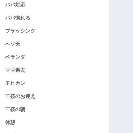
パパ対応
パパ惚れる
ブラッシング
ヘソ天
ベランダ
ママ過去
モヒカン
三桜のお迎え
三桜の朝
休憩