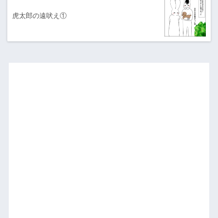
虎太郎の遠吠え①