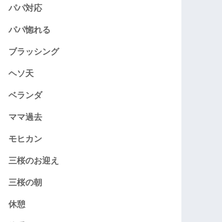
パパ対応
パパ惚れる
ブラッシング
ヘソ天
ベランダ
ママ過去
モヒカン
三桜のお迎え
三桜の朝
休憩