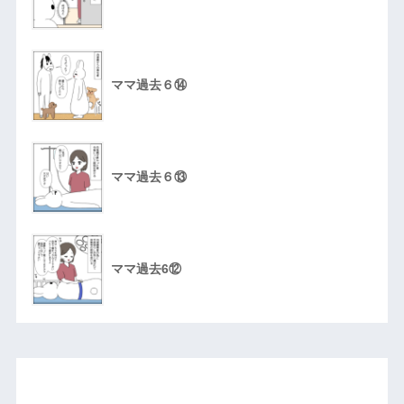
ママ過去６⑭
ママ過去６⑬
ママ過去6⑫