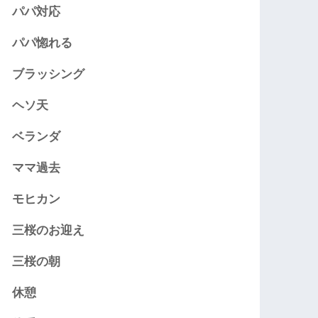
パパ対応
パパ惚れる
ブラッシング
ヘソ天
ベランダ
ママ過去
モヒカン
三桜のお迎え
三桜の朝
休憩