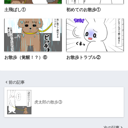
土飛ばし①
初めてのお散歩①
お散歩（覚醒！？）⑥
お散歩トラブル②
前の記事
虎太郎の散歩③
次の記事