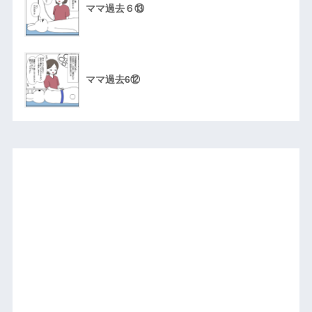
ママ過去６⑬
ママ過去6⑫