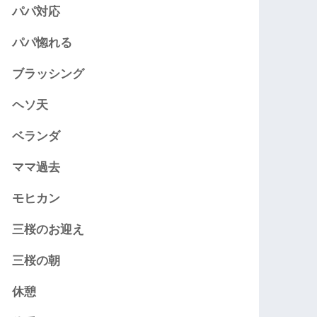
パパ対応
パパ惚れる
ブラッシング
ヘソ天
ベランダ
ママ過去
モヒカン
三桜のお迎え
三桜の朝
休憩