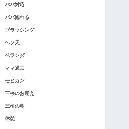
パパ対応
パパ惚れる
ブラッシング
ヘソ天
ベランダ
ママ過去
モヒカン
三桜のお迎え
三桜の朝
休憩