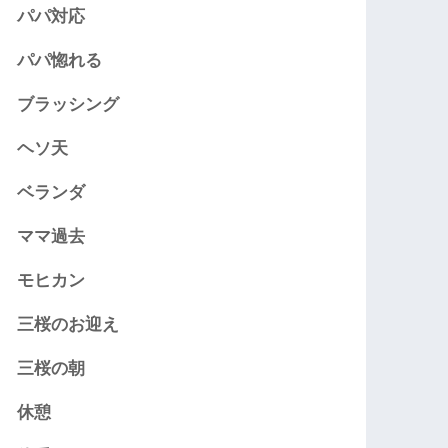
パパ対応
パパ惚れる
ブラッシング
ヘソ天
ベランダ
ママ過去
モヒカン
三桜のお迎え
三桜の朝
休憩