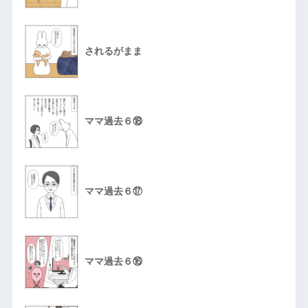
されるがまま
ママ過去６⑱
ママ過去６⑰
ママ過去６⑯