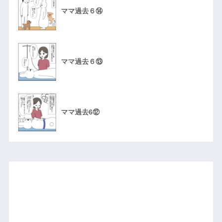
ママ過去６⑭
ママ過去６⑬
ママ過去6⑫