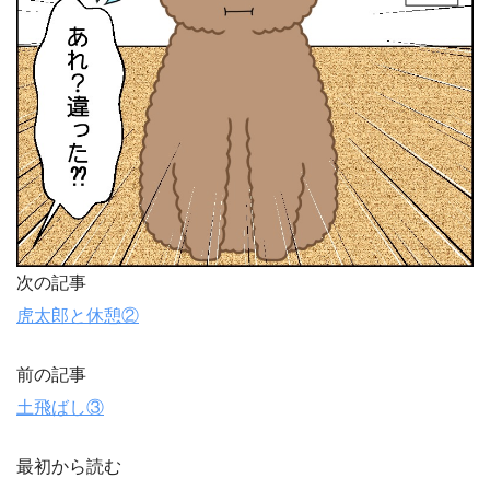
次の記事
虎太郎と休憩②
前の記事
土飛ばし③
最初から読む