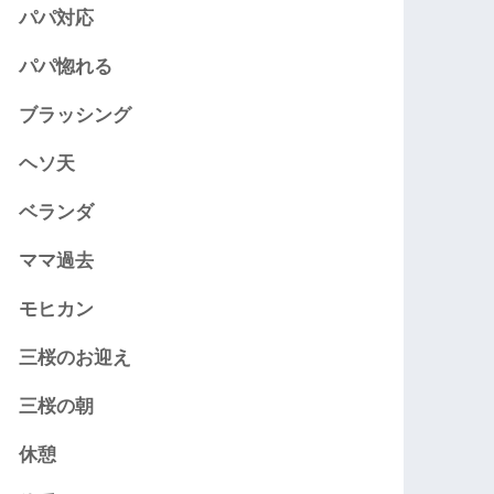
パパ対応
パパ惚れる
ブラッシング
ヘソ天
ベランダ
ママ過去
モヒカン
三桜のお迎え
三桜の朝
休憩