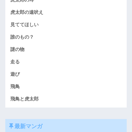
虎太郎の遠吠え
見ててほしい
誰のもの？
謎の物
走る
遊び
飛鳥
飛鳥と虎太郎
最新マンガ