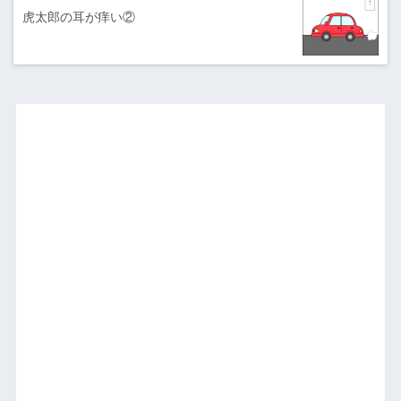
虎太郎の耳が痒い②