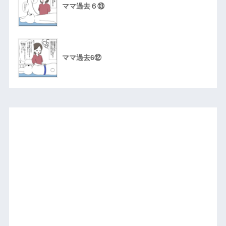
ママ過去６⑬
ママ過去6⑫