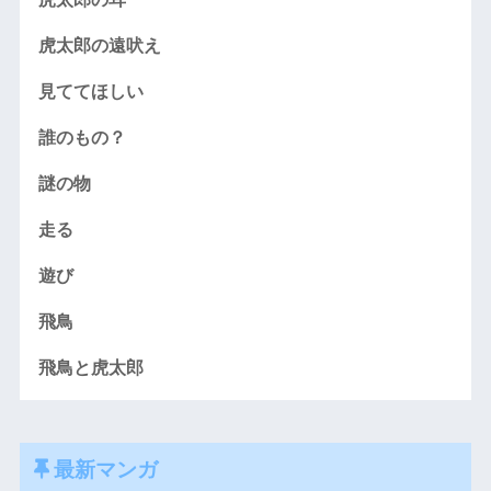
虎太郎の遠吠え
見ててほしい
誰のもの？
謎の物
走る
遊び
飛鳥
飛鳥と虎太郎
最新マンガ