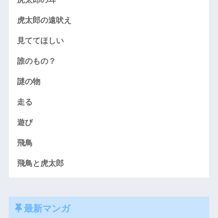
虎太郎の遠吠え
見ててほしい
誰のもの？
謎の物
走る
遊び
飛鳥
飛鳥と虎太郎
最新マンガ