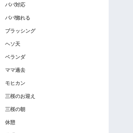
パパ対応
パパ惚れる
ブラッシング
ヘソ天
ベランダ
ママ過去
モヒカン
三桜のお迎え
三桜の朝
休憩