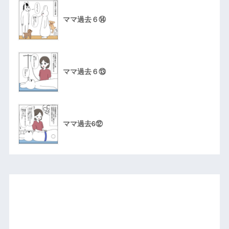
ママ過去６⑭
ママ過去６⑬
ママ過去6⑫