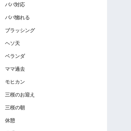
パパ対応
パパ惚れる
ブラッシング
ヘソ天
ベランダ
ママ過去
モヒカン
三桜のお迎え
三桜の朝
休憩