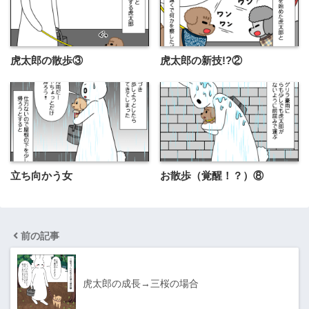
虎太郎の散歩③
虎太郎の新技!?②
立ち向かう女
お散歩（覚醒！？）⑧
前の記事
虎太郎の成長→三桜の場合