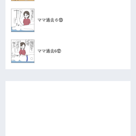
ママ過去６⑬
ママ過去6⑫