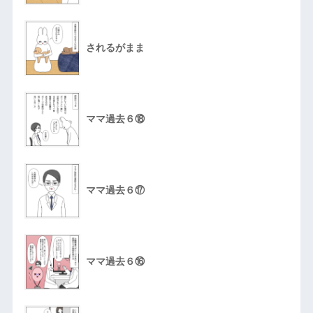
されるがまま
ママ過去６⑱
ママ過去６⑰
ママ過去６⑯