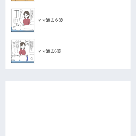
ママ過去６⑬
ママ過去6⑫