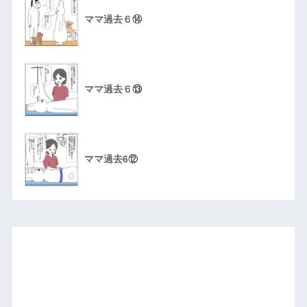
ママ過去６⑭
ママ過去６⑬
ママ過去6⑫