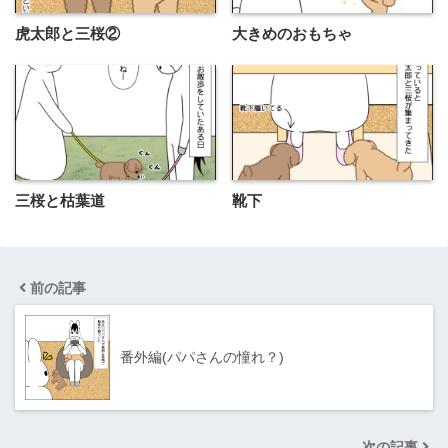
虎太郎と三桜②
大きめのおもちゃ
三桜と枯葉道
靴下
前の記事
番外編(パパさんの憧れ？)
次の記事