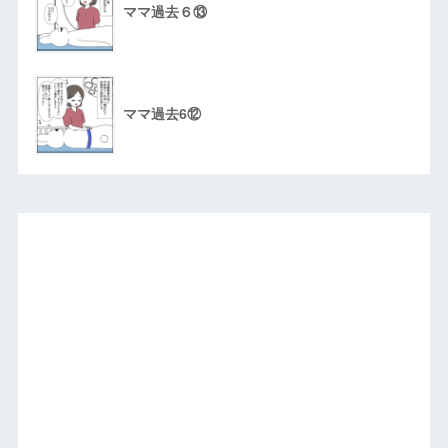
ママ過去６⑬
ママ過去6⑫