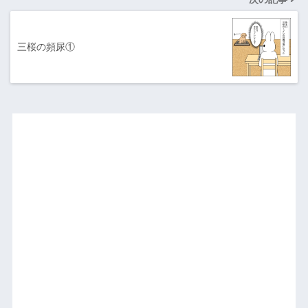
三桜の頻尿①