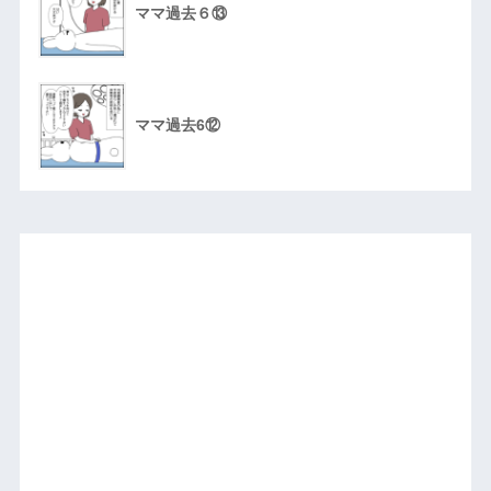
ママ過去６⑬
ママ過去6⑫