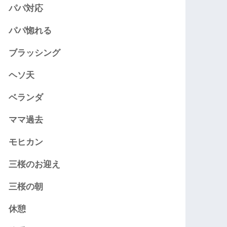
パパ対応
パパ惚れる
ブラッシング
ヘソ天
ベランダ
ママ過去
モヒカン
三桜のお迎え
三桜の朝
休憩