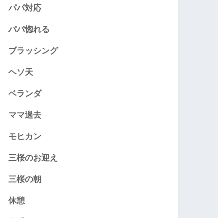
パパ対応
パパ惚れる
ブラッシング
ヘソ天
ベランダ
ママ過去
モヒカン
三桜のお迎え
三桜の朝
休憩