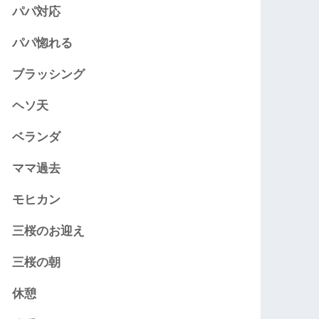
パパ対応
パパ惚れる
ブラッシング
ヘソ天
ベランダ
ママ過去
モヒカン
三桜のお迎え
三桜の朝
休憩