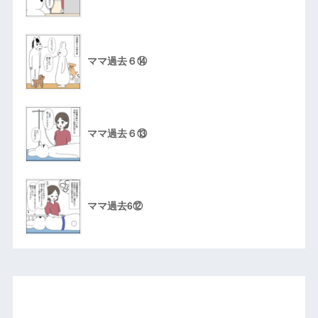
ママ過去６⑭
ママ過去６⑬
ママ過去6⑫