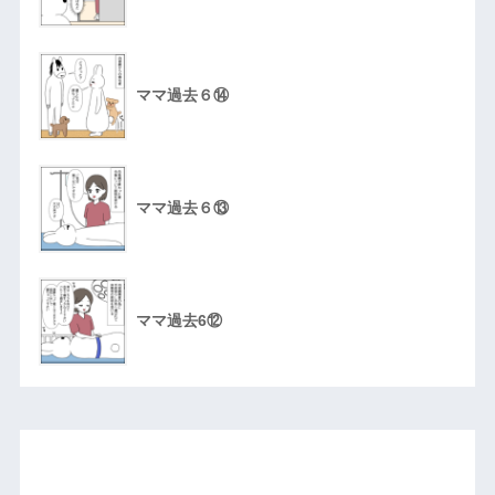
ママ過去６⑭
ママ過去６⑬
ママ過去6⑫