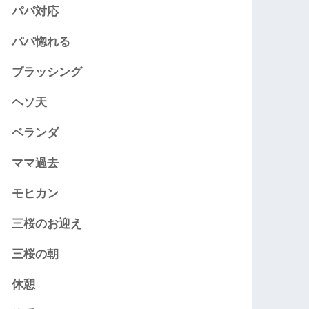
パパ対応
パパ惚れる
ブラッシング
ヘソ天
ベランダ
ママ過去
モヒカン
三桜のお迎え
三桜の朝
休憩