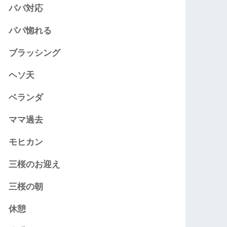
パパ対応
パパ惚れる
ブラッシング
ヘソ天
ベランダ
ママ過去
モヒカン
三桜のお迎え
三桜の朝
休憩