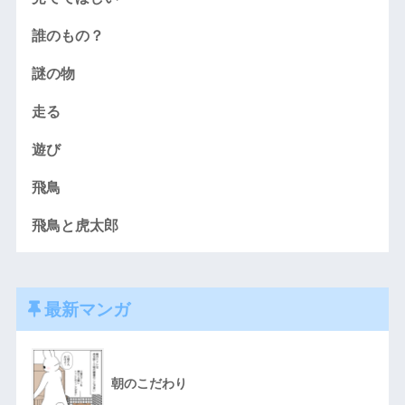
誰のもの？
謎の物
走る
遊び
飛鳥
飛鳥と虎太郎
最新マンガ
朝のこだわり