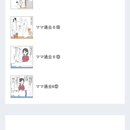
ママ過去６⑭
ママ過去６⑬
ママ過去6⑫