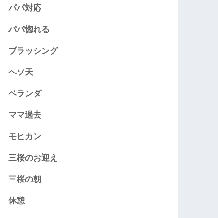
パパ対応
パパ惚れる
ブラッシング
ヘソ天
ベランダ
ママ過去
モヒカン
三桜のお迎え
三桜の朝
休憩