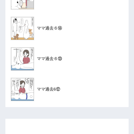
ママ過去６⑭
ママ過去６⑬
ママ過去6⑫