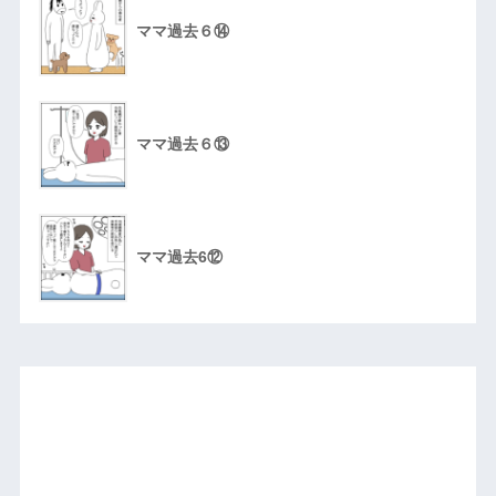
ママ過去６⑭
ママ過去６⑬
ママ過去6⑫