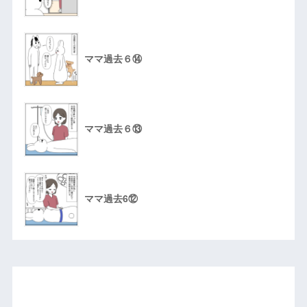
ママ過去６⑭
ママ過去６⑬
ママ過去6⑫