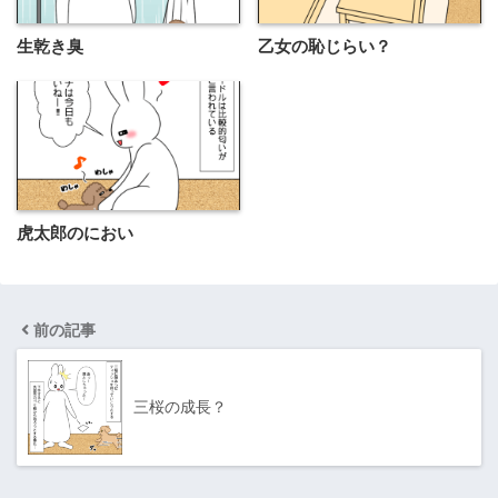
生乾き臭
乙女の恥じらい？
虎太郎のにおい
前の記事
三桜の成長？