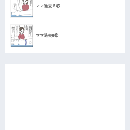
ママ過去６⑬
ママ過去6⑫