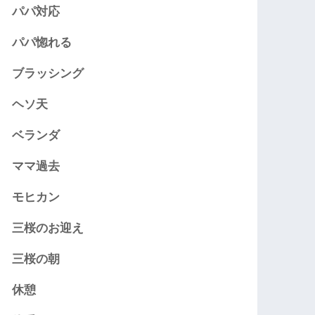
パパ対応
パパ惚れる
ブラッシング
ヘソ天
ベランダ
ママ過去
モヒカン
三桜のお迎え
三桜の朝
休憩